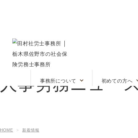
人事労務ニュー
労基署対応に
当事務所の
顧問契約
事務所について
初めての方へ
の方へ
労務相
企業を守るリ
ッジ
HOME
新着情報