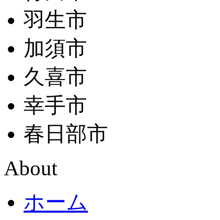
羽生市
加須市
久喜市
幸手市
春日部市
About
ホーム