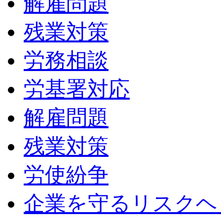
解雇問題
残業対策
労務相談
労基署対応
解雇問題
残業対策
労使紛争
企業を守るリスクヘ